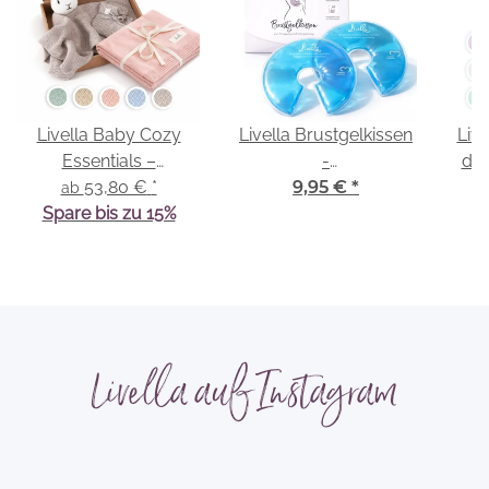
Livella Baby Cozy
Livella Brustgelkissen
Live
Essentials –
-
dre
Kuscheltuch &
53,80 €
*
Kalt-/Warmkompresse
9,95 €
*
ab
Babystrickdecke
Spare bis zu 15%
Livella auf Instagram