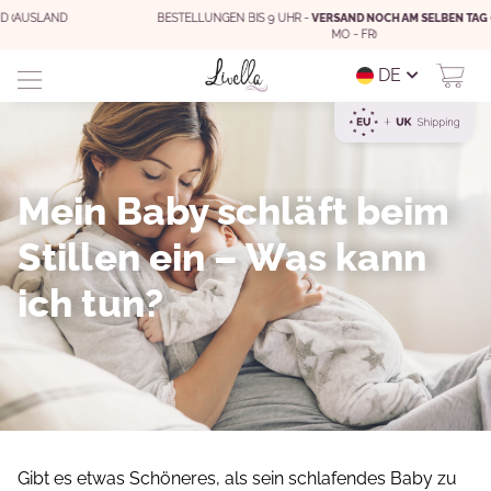
BESTELLUNGEN BIS 9 UHR -
VERSAND NOCH AM SELBEN TAG
(WERKTAGS
MO - FR)
DE
Mein Baby schläft beim
Stillen ein – Was kann
ich tun?
Gibt es etwas Schöneres, als sein schlafendes Baby zu