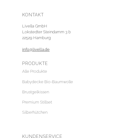
KONTAKT
Livella GmbH
Lokstedter Steindamm 3 b
22529 Hamburg
info@livella.de
PRODUKTE
Alle Produkte
Babydecke Bio-Baumwolle
Brustgelkissen
Premium Stillset
Silberhütchen
KUNDENSERVICE