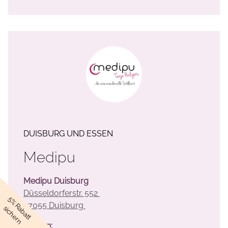
DUISBURG UND ESSEN
Medipu
Medipu Duisburg
Düsseldorferstr. 552
5% Rabatt
47055 Duisburg
sichern
Telefon: