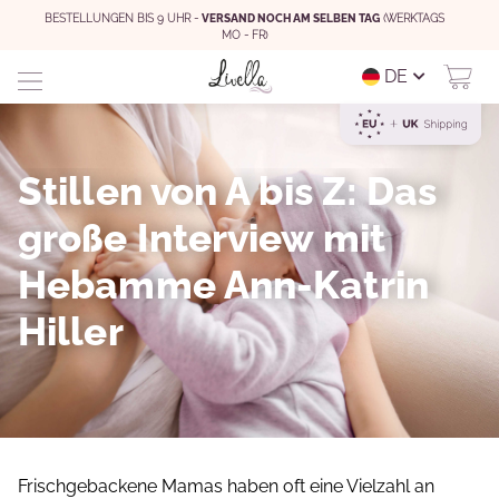
BESTELLUNGEN BIS 9 UHR -
VERSAND NOCH AM SELBEN TAG
(WERKTAGS
MO - FR)
DE
Stillen von A bis Z: Das
große Interview mit
Hebamme Ann-Katrin
Hiller
Frischgebackene Mamas haben oft eine Vielzahl an