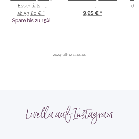
Essentials –
-
dre
Kuscheltuch &
53,80 €
*
Kalt-/Warmkompresse
9,95 €
*
ab
Babystrickdecke
Spare bis zu 15%
2024-06-12 12:00:00
Livella auf Instagram