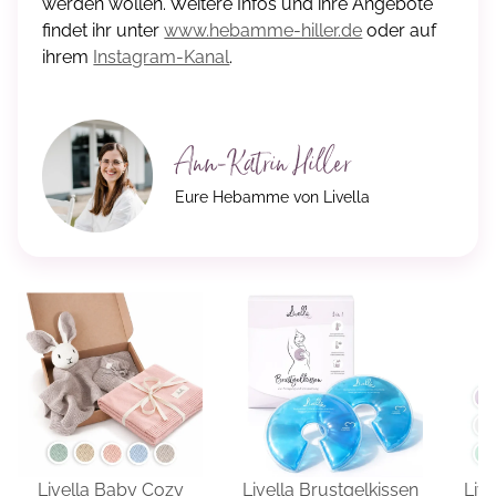
werden wollen. Weitere Infos und ihre Angebote
findet ihr unter
www.hebamme-hiller.de
oder auf
ihrem
Instagram-Kanal
.
Ann-Katrin Hiller
Eure Hebamme von Livella
Livella Baby Cozy
Livella Brustgelkissen
Live