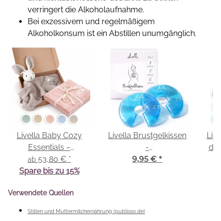
verringert die Alkoholaufnahme.
Bei exzessivem und regelmäßigem
Alkoholkonsum ist ein Abstillen unumgänglich.
Livella Baby Cozy
Livella Brustgelkissen
Live
Essentials –
-
dre
Kuscheltuch &
53,80 €
*
Kalt-/Warmkompresse
9,95 €
*
ab
Babystrickdecke
Spare bis zu 15%
Verwendete Quellen
Stillen und Muttermilchernährung (publisso.de)