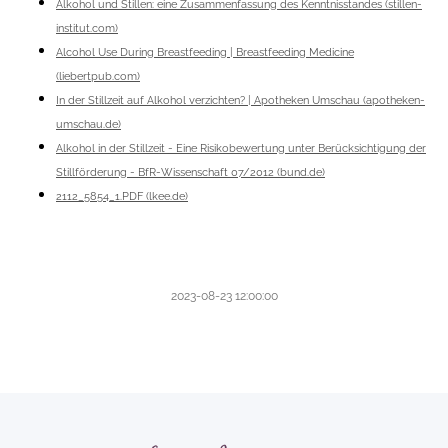
Alkohol und Stillen: eine Zusammenfassung des Kenntnisstandes (stillen-
institut.com)
Alcohol Use During Breastfeeding | Breastfeeding Medicine
(liebertpub.com)
In der Stillzeit auf Alkohol verzichten? | Apotheken Umschau (apotheken-
umschau.de)
Alkohol in der Stillzeit - Eine Risikobewertung unter Berücksichtigung der
Stillförderung - BfR-Wissenschaft 07/2012 (bund.de)
2112_5854_1.PDF (lkee.de)
2023-08-23 12:00:00