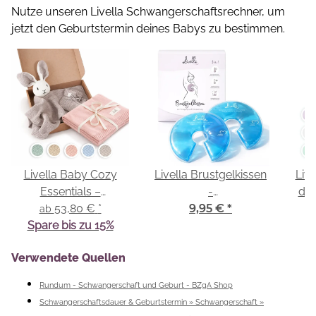
Nutze unseren Livella Schwangerschaftsrechner, um
jetzt den Geburtstermin deines Babys zu bestimmen.
Livella Baby Cozy
Livella Brustgelkissen
Live
Essentials –
-
dre
Kuscheltuch &
53,80 €
*
Kalt-/Warmkompresse
9,95 €
*
ab
Babystrickdecke
Spare bis zu 15%
Verwendete Quellen
Rundum - Schwangerschaft und Geburt - BZgA Shop
Schwangerschaftsdauer & Geburtstermin » Schwangerschaft »