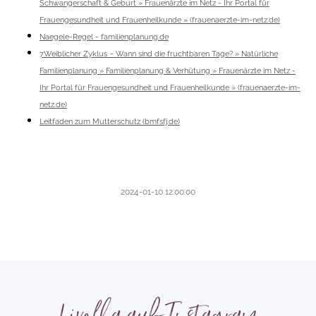
Schwangerschaft & Geburt » Frauenärzte im Netz - Ihr Portal für
Frauengesundheit und Frauenheilkunde » (frauenaerzte-im-netz.de)
Naegele-Regel - familienplanung.de
7Weiblicher Zyklus – Wann sind die fruchtbaren Tage? » Natürliche
Familienplanung » Familienplanung & Verhütung » Frauenärzte im Netz -
Ihr Portal für Frauengesundheit und Frauenheilkunde » (frauenaerzte-im-
netz.de)
Leitfaden zum Mutterschutz (bmfsfj.de)
2024-01-10 12:00:00