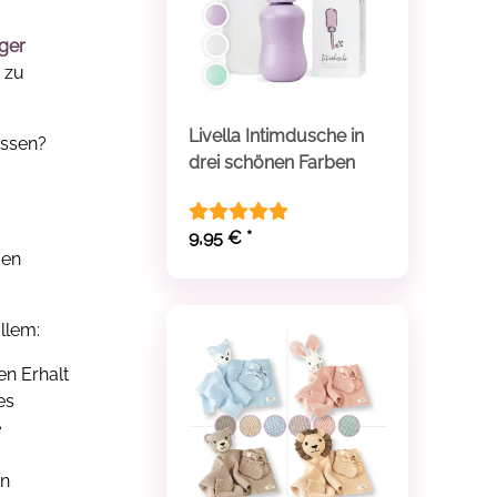
iger
 zu
Livella Intimdusche in
essen?
drei schönen Farben
9,95 €
*
den
llem:
en Erhalt
es
e
on