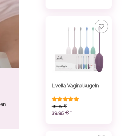
Livella Vaginalkugeln
men
49,95 €
39,95 €
*