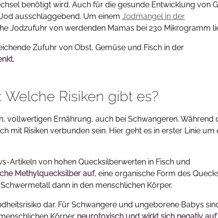
sel benötigt wird. Auch für die gesunde Entwicklung von G
 Jod ausschlaggebend. Um einem
Jodmangel in der
iche Jodzufuhr von werdenden Mamas bei 230 Mikrogramm li
reichende Zufuhr von Obst, Gemüse und Fisch in der
enkt.
: Welche Risiken gibt es?
nen, vollwertigen Ernährung, auch bei Schwangeren. Während 
 mit Risiken verbunden sein. Hier geht es in erster Linie um 
s-Artikeln von hohen Quecksilberwerten in Fisch und
che Methylquecksilber auf
, eine organische Form des Quecks
 Schwermetall dann in den menschlichen Körper.
ndheitsrisiko dar. Für Schwangere und ungeborene Babys sin
m menschlichen Körper
neurotoxisch und wirkt sich negativ auf