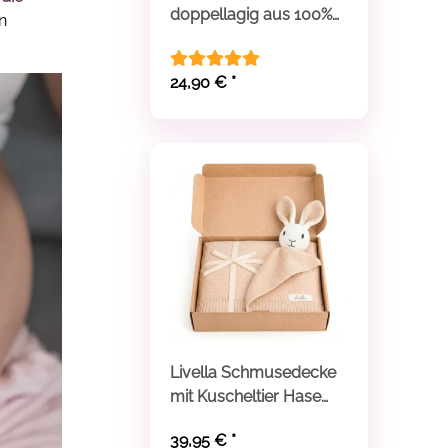
doppellagig aus 100%
n
Bio-Baumwolle
24,90 €
*
Livella Schmusedecke
mit Kuscheltier Hase
aus Bio-Baumwolle
39,95 €
*