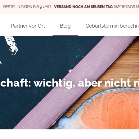
STELLUNGEN BIS 9 UHR -
VERSAND NOCH AM SELBEN TAG
(WERKTAGS MO - 
Partner vor Ort
Blog
Geburtstermin berech
haft: wichtig, aber nicht ri