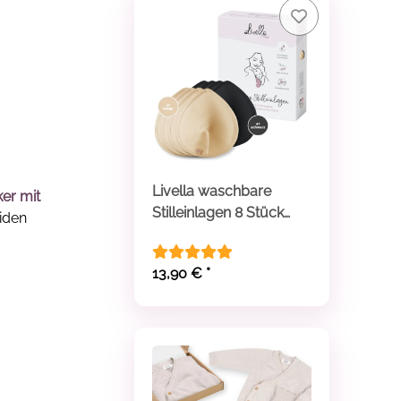
Livella waschbare
ker mit
Stilleinlagen 8 Stück
iden
(beige / schwarz)
13,90 €
*