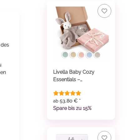
 des
u
Livella Baby Cozy
sen
Essentials –
Kuscheltuch &
Babystrickdecke
53,80 €
*
ab
Spare bis zu 15%