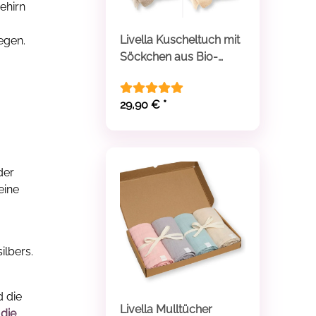
ehirn
Livella Kuscheltuch mit
egen.
Söckchen aus Bio-
Baumwolle
29,90 €
*
der
eine
ilbers.
d die
Livella Mulltücher
 die