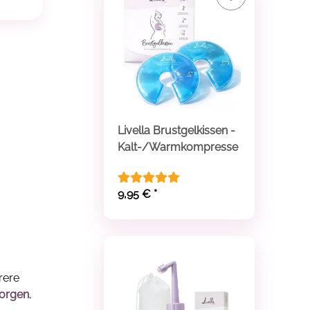
Livella Brustgelkissen -
Kalt-/Warmkompresse
9,95 €
*
rere
sorgen
,