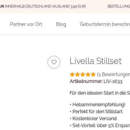
STELLUNGEN BIS 9 UHR -
VERSAND NOCH AM SELBEN TAG
(WERKTAGS MO - 
Partner vor Ort
Blog
Geburtstermin berech
Livella Stillset
(3 Bewertungen
Artikelnummer:
LIV-1633
Für den idealen Start in die St
• Hebammenempfehlung!
• Perfekt für den Stillstart
• Kostenloser Versand
• Set-Vorteil: über 5% Erspar