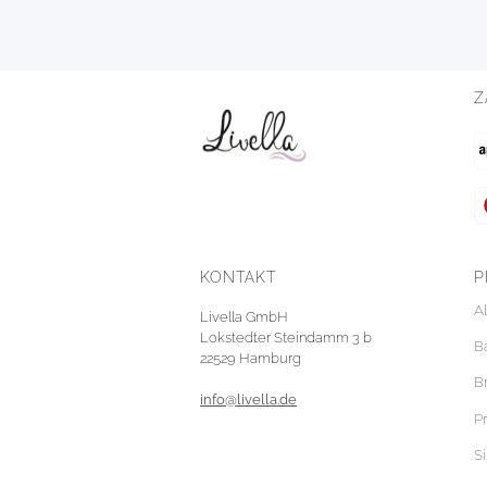
Z
KONTAKT
P
A
Livella GmbH
Lokstedter Steindamm 3 b
B
22529 Hamburg
B
info@livella.de
P
S