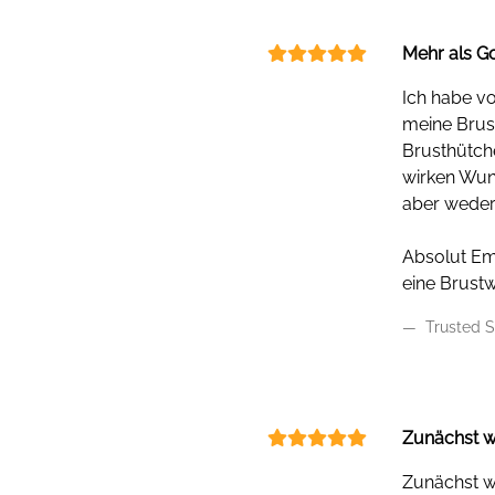
Mehr als G
Ich habe vo
meine Brus
Brusthütche
wirken Wun
aber weder 
Absolut Emp
eine Brustw
Trusted S
Zunächst w
Zunächst w