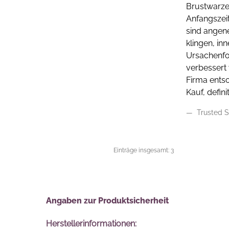
Brustwarze
Anfangszeit
sind angene
klingen, in
Ursachenfo
verbessert 
Firma ents
Kauf, defin
Trusted S
Einträge insgesamt: 3
Angaben zur Produktsicherheit
Herstellerinformationen: