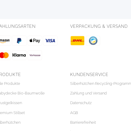
AHLUNGSARTEN
VERPACKUNG & VERSAND
RODUKTE
KUNDENSERVICE
lle Produkte
Silberhütchen Recycling-Program
abydecke Bio-Baumwolle
Zahlung und Versand
rustgelkissen
Datenschutz
remium Stillset
AGB
ilberhütchen
Barrierefreiheit