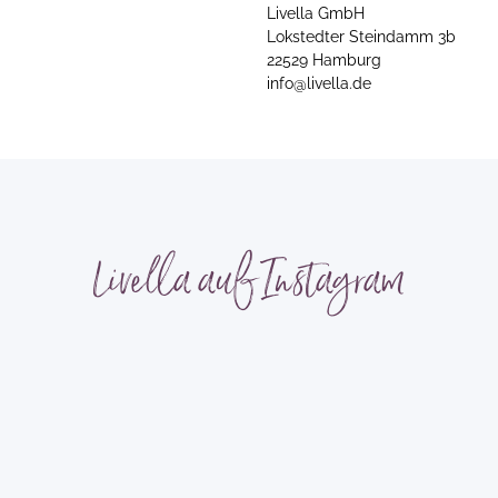
Livella GmbH
Lokstedter Steindamm 3b
22529 Hamburg
info@livella.de
Livella auf Instagram