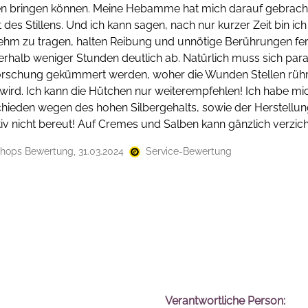
n bringen können. Meine Hebamme hat mich darauf gebracht
 des Stillens. Und ich kann sagen, nach nur kurzer Zeit bin i
hm zu tragen, halten Reibung und unnötige Berührungen fern
nerhalb weniger Stunden deutlich ab. Natürlich muss sich para
rschung gekümmert werden, woher die Wunden Stellen rühr
wird. Ich kann die Hütchen nur weiterempfehlen! Ich habe mi
chieden wegen des hohen Silbergehalts, sowie der Herstellu
itiv nicht bereut! Auf Cremes und Salben kann gänzlich verzic
hops Bewertung, 31.03.2024
Service-Bewertung
Verantwortliche Person: