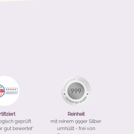
tifiziert
Reinheit
gisch geprüft
mit reinem 999er Silber
hr gut bewertet*
umhüllt - frei von