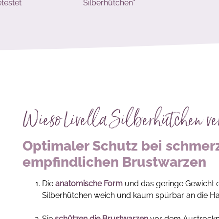
etestet
Silberhütchen*
Wieso Livella Silberhütchen v
Optimaler Schutz bei schme
empfindlichen Brustwarzen
Die
anatomische Form
und das geringe Gewicht er
Silberhütchen weich und kaum spürbar an die H
Sie
schützen die Brustwarzen
vor dem Austrockn