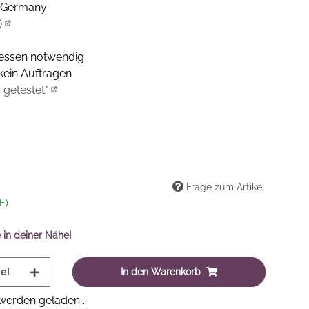
n Germany
)
essen notwendig
ein Auftragen
 getestet*
Frage zum Artikel
E)
 in deiner Nähe!
el
In den Warenkorb
erden geladen ...