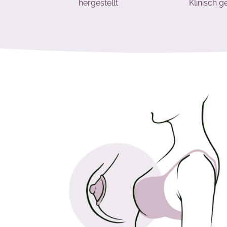
hergestellt
Klinisch g