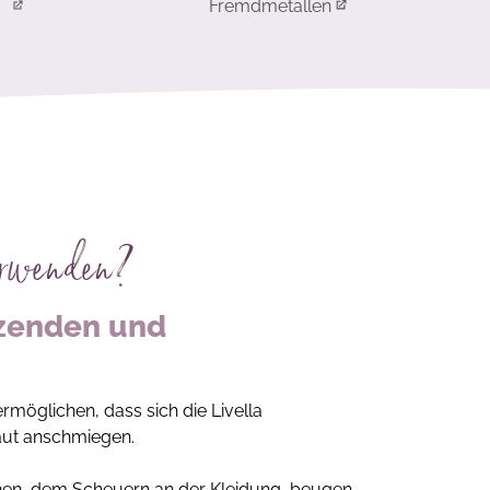
Fremdmetallen
erwenden?
rzenden und
möglichen, dass sich die Livella
aut anschmiegen.
en, dem Scheuern an der Kleidung, beugen