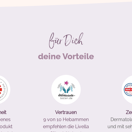
für Dich
deine Vorteile
eit
Vertrauen
Zer
senes
9 von 10 Hebammen
Dermatolo
rodukt
empfehlen die Livella
und mit se